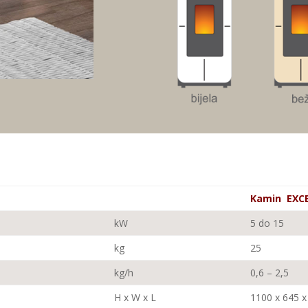
Kamin EXC
kW
5 do 15
kg
25
kg/h
0,6 – 2,5
H x W x L
1100 x 645 x