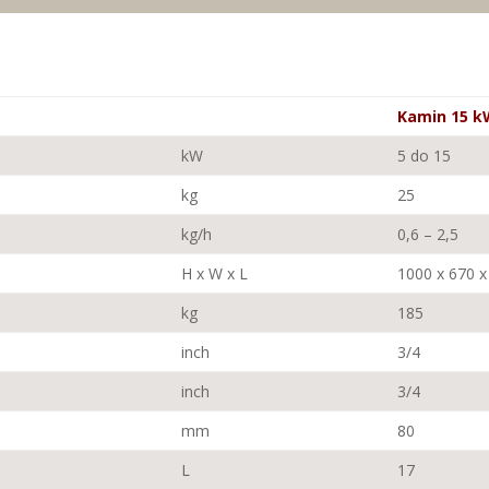
Kamin 15 
kW
5 do 15
kg
25
kg/h
0,6 – 2,5
H x W x L
1000 x 670 x
kg
185
inch
3/4
inch
3/4
mm
80
L
17