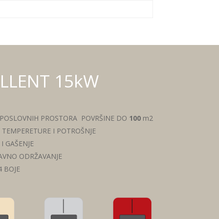
ELLENT 15kW
 I POSLOVNIH PROSTORA POVRŠINE DO
100
m2
 TEMPERETURE I POTROŠNJE
I GAŠENJE
TAVNO ODRŽAVANJE
 BOJE