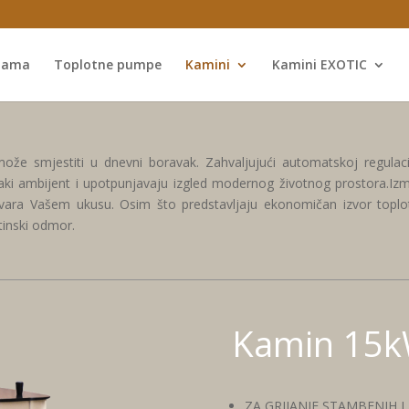
nama
Toplotne pumpe
Kamini
Kamini EXOTIC
može smjestiti u dnevni boravak. Zahvaljujući automatskoj regulac
ki ambijent i upotpunjavaju izgled modernog životnog prostora.Izm
vara Vašem ukusu. Osim što predstavljaju ekonomičan izvor toplot
tinski odmor.
Kamin 15
ZA GRIJANJE STAMBENIH 