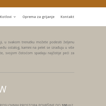
Kotlovi
Oprema za grijanje
Kontakt
iji, u svakom trenutku možete podesiti željenu
eđu ostalog, kamini na pelet se izrađuju u više
e, svojom čistoćom spadaju najčistije peći za
kW
I POSLOVNIH PROSTORA POVRŠINE DO
100
m2