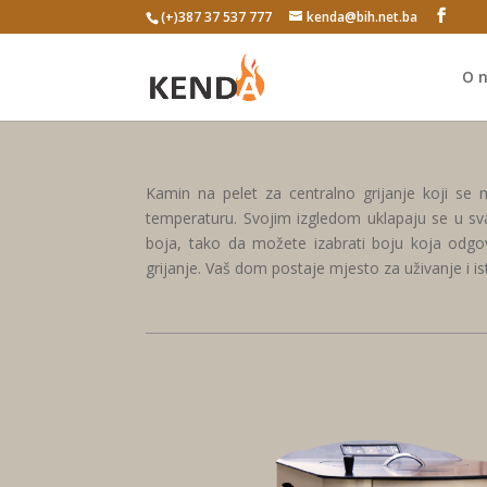
(+)387 37 537 777
kenda@bih.net.ba
O 
Kamin na pelet za centralno grijanje koji se 
temperaturu. Svojim izgledom uklapaju se u sva
boja, tako da možete izabrati boju koja odgo
grijanje. Vaš dom postaje mjesto za uživanje i is