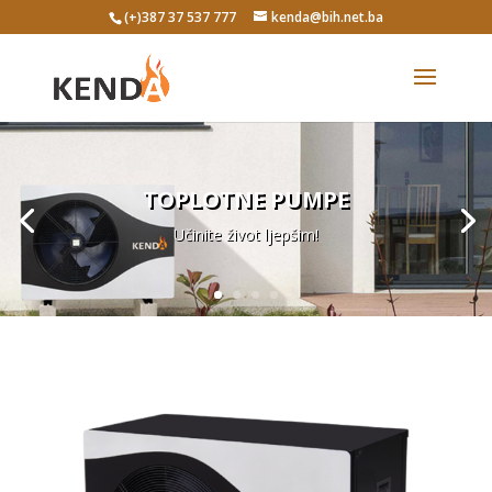
(+)387 37 537 777
kenda@bih.net.ba
TOPLOTNE PUMPE
Učinite život ljepšim!