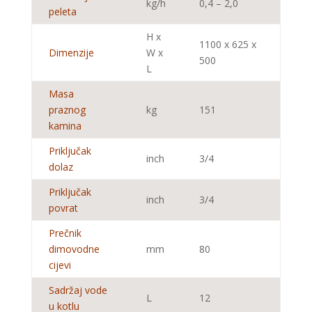
kg/h
0,4 – 2,0
peleta
H x
1100 x 625 x
Dimenzije
W x
500
L
Masa
praznog
kg
151
kamina
Priključak
inch
3/4
dolaz
Priključak
inch
3/4
povrat
Prečnik
dimovodne
mm
80
cijevi
Sadržaj vode
L
12
u kotlu