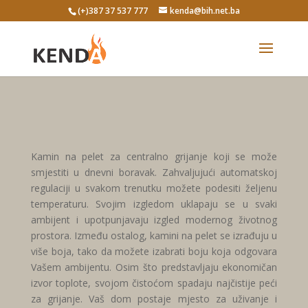
(+)387 37 537 777
kenda@bih.net.ba
Kamin na pelet za centralno grijanje koji se može
smjestiti u dnevni boravak. Zahvaljujući automatskoj
regulaciji u svakom trenutku možete podesiti željenu
temperaturu. Svojim izgledom uklapaju se u svaki
ambijent i upotpunjavaju izgled modernog životnog
prostora. Između ostalog, kamini na pelet se izrađuju u
više boja, tako da možete izabrati boju koja odgovara
Vašem ambijentu. Osim što predstavljaju ekonomičan
izvor toplote, svojom čistoćom spadaju najčistije peći
za grijanje. Vaš dom postaje mjesto za uživanje i