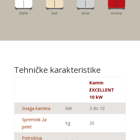
Tehničke karakteristike
Kamin
EXCELLENT
10 kW
Snaga kamina
kW
3 do 10
Spremnik za
kg
20
pelet
Potrošnja