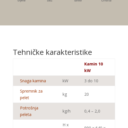
Tehničke karakteristike
Kamin 10
kW
Snaga kamina
kW
3 do 10
Spremnik za
kg
20
pelet
Potrošnja
kg/h
0,4 – 2,0
peleta
H x
990 x 640 x